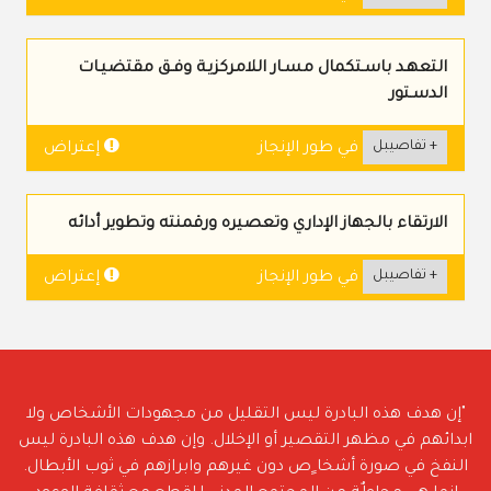
التعهـد باسـتكمال مسـار اللامركزيـة وفـق مقتضيـات
الدسـتور
+ تفاصيبل
إعتراض
في طور الإنجاز
الارتقاء بالجهاز الإداري وتعصيره ورقمنته وتطوير أدائه
+ تفاصيبل
إعتراض
في طور الإنجاز
"إن هدف هذه البادرة ليس التقليل من مجهودات الأشخاص ولا
ابدائهم في مظهر التقصير أو الإخلال. وإن هدف هذه البادرة ليس
النفخ في صورة أشخا ٍص دون غيرهم وابرازهم في ثوب الأبطال.