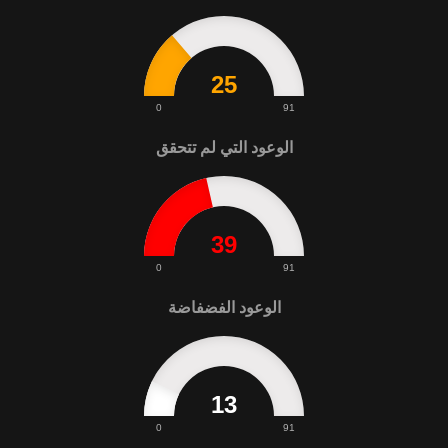
25
0
91
الوعود التي لم تتحقق
39
0
91
الوعود الفضفاضة
13
0
91