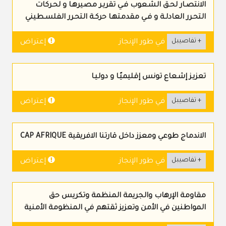
الانتصـار لحـق الشـعوب فـي تقريـر مصيرهـا و لحـركات
التحـرر العادلـة و فـي مقدمتهـا حركـة التحـرر الفلسـطيني
+ تفاصيبل
إعتراض
في طور الإنجاز
تعزيـز إشـعاع تونس إقليميًـا و دوليـا
+ تفاصيبل
إعتراض
في طور الإنجاز
الاندماج طوعي ومعزز داخل قارتنا الافريقية CAP AFRIQUE
+ تفاصيبل
إعتراض
في طور الإنجاز
مقاومة الإرهاب والجريمة المنظمة وتكريس حق
المواطنين في الأمن وتعزيز ثقتهم في المنظومة الأمنية